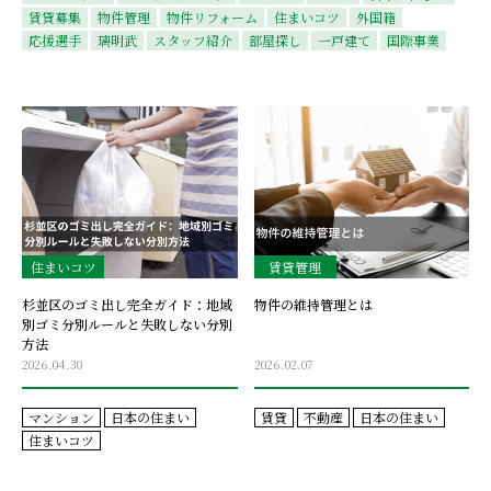
賃貸募集
物件管理
物件リフォーム
住まいコツ
外国籍
応援選手
璃明武
スタッフ紹介
部屋探し
一戸建て
国際事業
住まいコツ
賃貸管理
杉並区のゴミ出し完全ガイド：地域
物件の維持管理とは
別ゴミ分別ルールと失敗しない分別
方法
2026.04.30
2026.02.07
マンション
日本の住まい
賃貸
不動産
日本の住まい
住まいコツ