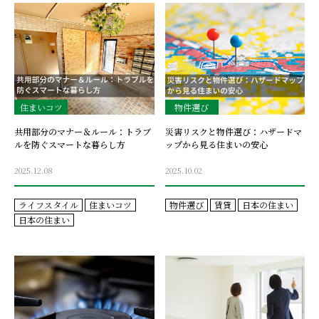
住まいコツ
物件選び
共用部分のマナー＆ルール：トラブ
災害リスクと物件選び：ハザードマ
ルを防ぐスマートな暮らし方
ップから見る住まいの安心
2025.12.08
2025.10.02
ライフスタイル
住まいコツ
物件選び
賃貸
日本の住まい
日本の住まい