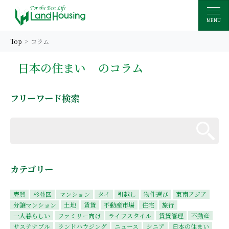
MENU
Top
コラム
日本の住まい
のコラム
フリーワード検索
カテゴリー
売買
杉並区
マンション
タイ
引越し
物件選び
東南アジア
分譲マンション
土地
賃貸
不動産市場
住宅
旅行
一人暮らしい
ファミリー向け
ライフスタイル
賃貸管理
不動産
サステナブル
ランドハウジング
ニュース
シニア
日本の住まい