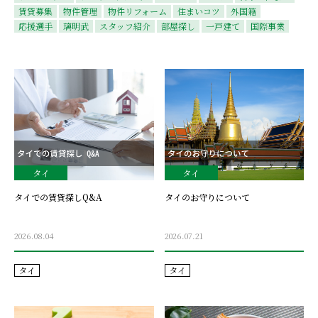
賃貸募集
物件管理
物件リフォーム
住まいコツ
外国籍
応援選手
璃明武
スタッフ紹介
部屋探し
一戸建て
国際事業
タイ
タイ
タイでの賃貸探しQ&A
タイのお守りについて
2026.08.04
2026.07.21
タイ
タイ