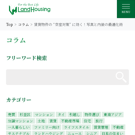
MENU
Top
コラム
賃貸物件の “空室対策” に効く！写真と内装の最適化術
コラム
フリーワード検索
カテゴリー
売買
杉並区
マンション
タイ
引越し
物件選び
東南アジア
分譲マンション
土地
賃貸
不動産市場
住宅
旅行
一人暮らしい
ファミリー向け
ライフスタイル
賃貸管理
不動産
サステナブル
ランドハウジング
ニュース
シニア
日本の住まい