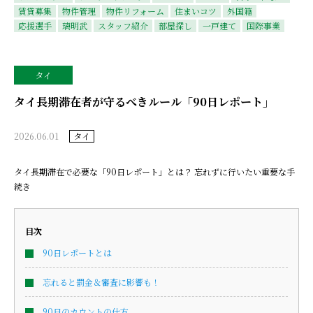
賃貸募集
物件管理
物件リフォーム
住まいコツ
外国籍
応援選手
璃明武
スタッフ紹介
部屋探し
一戸建て
国際事業
タイ
タイ長期滞在者が守るべきルール「90日レポート」
2026.06.01
タイ
タイ長期滞在で必要な「90日レポート」とは？ 忘れずに行いたい重要な手
続き
目次
90日レポートとは
忘れると罰金＆審査に影響も！
90日のカウントの仕方