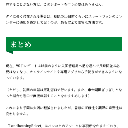
在することがない方は、このレポートを行う必要はありません。
タイに長く滞在される場合は、期限の15日前くらいにスマートフォンのカレ
ンダーに通知を設定しておくのが、最も安全で確実な方法です。
まとめ
現在、90日レポートは以前のように入国管理局へ足を運んで長時間並ぶ必
要はなくなり、オンラインサイトや専用アプリから手続きができるようにな
っています。
（ただし、初回の申請は原則窓口で行います。また、申告期限ぎりぎりとな
った場合も窓口で直接申請することをおすすめします）
これにより手間は大幅に軽減されましたが、書類の正確性や期限の重要性は
変わりません。
「LandhousingSelect」はバンコクのアソークに事務所をかまえており、