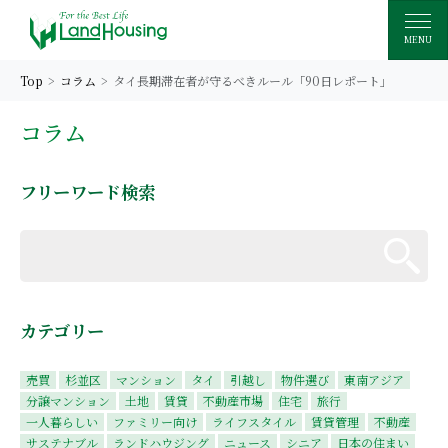
MENU
Top
コラム
タイ長期滞在者が守るべきルール「90日レポート」
コラム
フリーワード検索
カテゴリー
売買
杉並区
マンション
タイ
引越し
物件選び
東南アジア
分譲マンション
土地
賃貸
不動産市場
住宅
旅行
一人暮らしい
ファミリー向け
ライフスタイル
賃貸管理
不動産
サステナブル
ランドハウジング
ニュース
シニア
日本の住まい