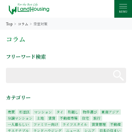
MENU
Top
コラム
空室対策
コラム
フリーワード検索
カテゴリー
売買
杉並区
マンション
タイ
引越し
物件選び
東南アジア
分譲マンション
土地
賃貸
不動産市場
住宅
旅行
一人暮らしい
ファミリー向け
ライフスタイル
賃貸管理
不動産
サステナブル
ランドハウジング
ニュース
シニア
日本の住まい