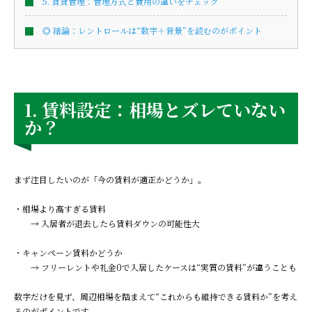
5. 賃貸管理：管理方式と費用の違いをチェック
◎ 結論：レントロールは“数字＋背景”を読むのがポイント
1. 賃料設定：相場とズレていない
か？
まず注目したいのが「今の賃料が適正かどうか」。
・相場より高すぎる賃料
→ 入居者が退去したら賃料ダウンの可能性大
・キャンペーン賃料かどうか
→ フリーレントや礼金0で入居したケースは“実質の賃料”が違うことも
数字だけを見ず、周辺相場を踏まえて“これからも維持できる賃料か”を考え
るのがポイントです。