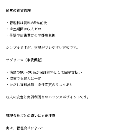
通常の賃貸管理
・管理料は賃料の5％前後
・空室期間は収入ゼロ
・修繕や広告費はその都度負担
シンプルですが、支出がブレやすい方式です。
サブリース（家賃保証）
・満額の80〜90％が保証賃料として固定支払い
・空室でも収入は一定
・ただし賃料減額・条件変更のリスクあり
収入の安定と実質利回りのバランスがポイントです。
管理会社ごとの違いにも要注意
実は、管理会社によって